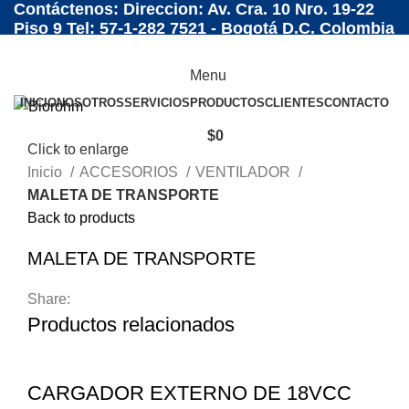
Contáctenos: Direccion: Av. Cra. 10 Nro. 19-22
Piso 9 Tel: 57-1-282 7521 - Bogotá D.C. Colombia
Menu
INICIO
NOSOTROS
SERVICIOS
PRODUCTOS
CLIENTES
CONTACTO
$
0
Click to enlarge
Inicio
ACCESORIOS
VENTILADOR
MALETA DE TRANSPORTE
Back to products
MALETA DE TRANSPORTE
Share:
Productos relacionados
CARGADOR EXTERNO DE 18VCC