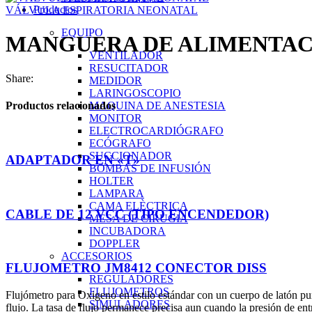
Productos
VÁLVULA ESPIRATORIA NEONATAL
EQUIPO
MANGUERA DE ALIMENTACI
VENTILADOR
RESUCITADOR
Share:
MEDIDOR
LARINGOSCOPIO
MAQUINA DE ANESTESIA
Productos relacionados
MONITOR
ELECTROCARDIÓGRAFO
ECÓGRAFO
SUCCIONADOR
ADAPTADOR EN «T»
BOMBAS DE INFUSIÓN
HOLTER
LAMPARA
CAMA ELÈCTRICA
CABLE DE 12 VCC (TIPO ENCENDEDOR)
MESA DE CIRUGIA
INCUBADORA
DOPPLER
ACCESORIOS
FLUJOMETRO JM8412 CONECTOR DISS
REGULADORES
FLUJOMETROS
Flujómetro para Oxigeno en estilo estándar con un cuerpo de latón puro
SIMULADORES
flujo. La tasa de flujo permanece precisa aun cuando la presión de