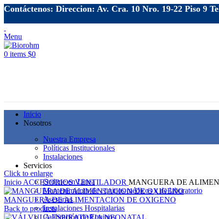
Contáctenos: Direccion: Av. Cra. 10 Nro. 19-22 Piso 9 T
Menu
0
items
$
0
Inicio
Nosotros
Nuestra Empresa
Políticas Institucionales
Instalaciones
Servicios
Click to enlarge
Ordene en Linea
Inicio
ACCESORIOS
VENTILADOR
MANGUERA DE ALIMEN
Mantenimiento de equipos médicos y de laboratorio
Asesorias
MANGUERA DE ALIMENTACION DE OXIGENO
Instalaciones Hospitalarias
Back to products
Calibración de Equipos