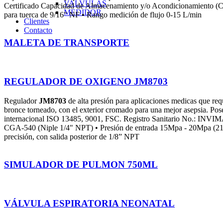
VALVULAS
Certificado Capacidad de Almacenamiento y/o Acondicionamiento (CCA
MEDIDOR
para tuerca de 9/16" NF • Rango medición de flujo 0-15 L/min
Clientes
Contacto
MALETA DE TRANSPORTE
REGULADOR DE OXIGENO JM8703
Regulador
JM8703
de alta presión para aplicaciones medicas que requ
bronce torneado, con el exterior cromado para una mejor asepsia. Pose
internacional ISO 13485, 9001, FSC. Registro Sanitario No.: IN
CGA-540 (Niple 1/4" NPT) • Presión de entrada 15Mpa - 20Mpa (2100
precisión, con salida posterior de 1/8” NPT
SIMULADOR DE PULMON 750ML
VÁLVULA ESPIRATORIA NEONATAL