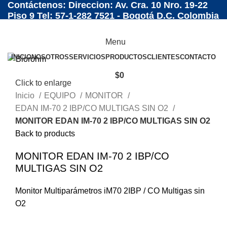
Contáctenos: Direccion: Av. Cra. 10 Nro. 19-22
Piso 9 Tel: 57-1-282 7521 - Bogotá D.C. Colombia
Menu
INICIO
NOSOTROS
SERVICIOS
PRODUCTOS
CLIENTES
CONTACTO
$
0
Click to enlarge
Inicio
EQUIPO
MONITOR
EDAN IM-70 2 IBP/CO MULTIGAS SIN O2
MONITOR EDAN IM-70 2 IBP/CO MULTIGAS SIN O2
Back to products
MONITOR EDAN IM-70 2 IBP/CO
MULTIGAS SIN O2
Monitor Multiparámetros iM70 2IBP / CO Multigas sin
O2