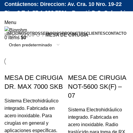
Contáctenos: Direccion: Av. Cra. 10 Nro. 19-22
Piso 9 Tel: 57-1-282 7521 - Bogotá D.C. Colombia
Menu
INICIO
NOSOTROS
SERVICIOS
PRODUCTOS
CLIENTES
CONTACTO
Inicio
EQUIPO
MESA DE CIRUGIA
0
items
$
0
MESA DE CIRUGIA
MESA DE CIRUGIA
DR. MAX 7000 SKB
NOT-5600 SK(F) –
07
Sistema Electrohidráulico
integrado. Fabricada en
Sistema Electrohidráulico
acero inoxidable. Para
integrado. Fabricada en
cirugías en general y
acero inoxidable. Radio
aplicaciones específicas.
traslúcido para toma de RX.