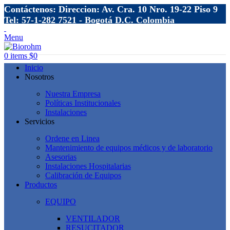
Contáctenos: Direccion: Av. Cra. 10 Nro. 19-22 Piso 9
Tel: 57-1-282 7521 - Bogotá D.C. Colombia
Menu
0
items
$
0
Inicio
Nosotros
Nuestra Empresa
Políticas Institucionales
Instalaciones
Servicios
Ordene en Linea
Mantenimiento de equipos médicos y de laboratorio
Asesorias
Instalaciones Hospitalarias
Calibración de Equipos
Productos
EQUIPO
VENTILADOR
RESUCITADOR