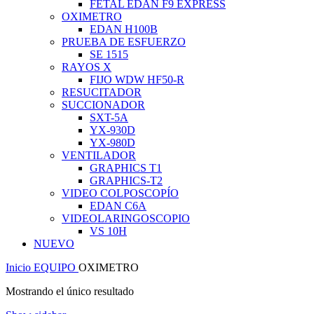
FETAL EDAN F9 EXPRESS
OXIMETRO
EDAN H100B
PRUEBA DE ESFUERZO
SE 1515
RAYOS X
FIJO WDW HF50-R
RESUCITADOR
SUCCIONADOR
SXT-5A
YX-930D
YX-980D
VENTILADOR
GRAPHICS T1
GRAPHICS-T2
VIDEO COLPOSCOPÍO
EDAN C6A
VIDEOLARINGOSCOPIO
VS 10H
NUEVO
Inicio
EQUIPO
OXIMETRO
Mostrando el único resultado