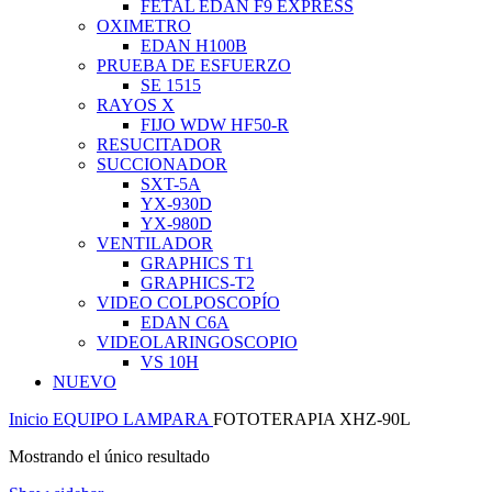
FETAL EDAN F9 EXPRESS
OXIMETRO
EDAN H100B
PRUEBA DE ESFUERZO
SE 1515
RAYOS X
FIJO WDW HF50-R
RESUCITADOR
SUCCIONADOR
SXT-5A
YX-930D
YX-980D
VENTILADOR
GRAPHICS T1
GRAPHICS-T2
VIDEO COLPOSCOPÍO
EDAN C6A
VIDEOLARINGOSCOPIO
VS 10H
NUEVO
Inicio
EQUIPO
LAMPARA
FOTOTERAPIA XHZ-90L
Mostrando el único resultado