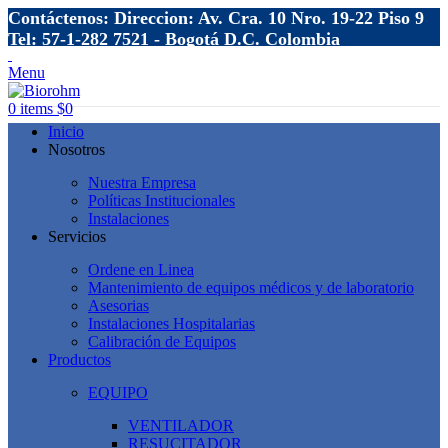
Contáctenos: Direccion: Av. Cra. 10 Nro. 19-22 Piso 9
Tel: 57-1-282 7521 - Bogotá D.C. Colombia
Menu
0
items
$
0
Inicio
Nosotros
Nuestra Empresa
Políticas Institucionales
Instalaciones
Servicios
Ordene en Linea
Mantenimiento de equipos médicos y de laboratorio
Asesorias
Instalaciones Hospitalarias
Calibración de Equipos
Productos
EQUIPO
VENTILADOR
RESUCITADOR