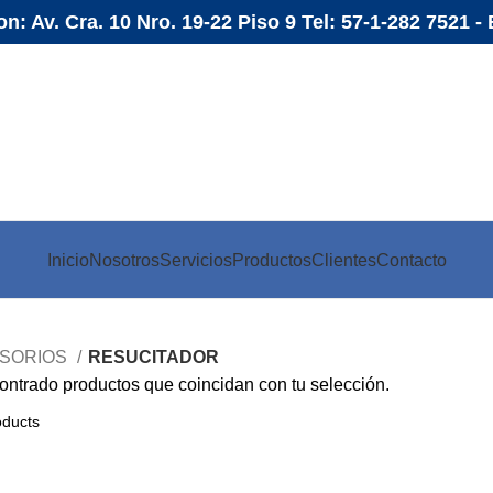
n: Av. Cra. 10 Nro. 19-22 Piso 9 Tel: 57-1-282 7521 
Inicio
Nosotros
Servicios
Productos
Clientes
Contacto
SORIOS
RESUCITADOR
ntrado productos que coincidan con tu selección.