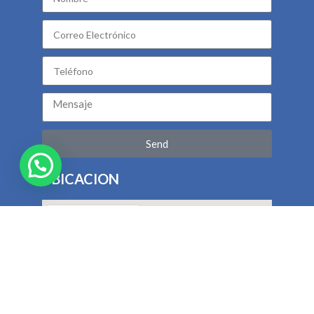
Send
UBICACION