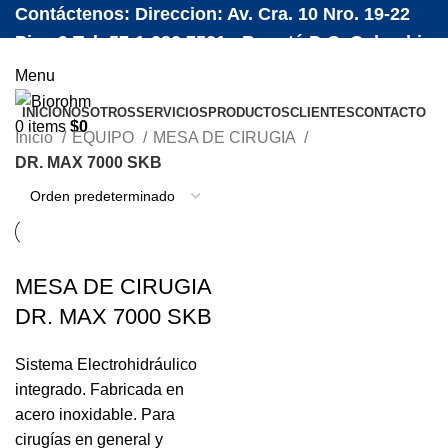
Contáctenos: Direccion: Av. Cra. 10 Nro. 19-22
Piso 9 Tel: 57-1-282 7521 - Bogotá D.C. Colombia
Menu
INICIO
NOSOTROS
SERVICIOS
PRODUCTOS
CLIENTES
CONTACTO
0
items
$
0
Inicio
EQUIPO
MESA DE CIRUGIA
DR. MAX 7000 SKB
MESA DE CIRUGIA
DR. MAX 7000 SKB
Sistema Electrohidráulico
integrado. Fabricada en
acero inoxidable. Para
cirugías en general y