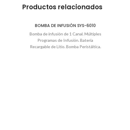
Productos relacionados
BOMBA DE INFUSIÒN SYS-6010
Bomba de infusión de 1 Canal. Múltiples
Programas de Infusión. Batería
Recargable de Litio. Bomba Peristáltica.
Protección contra Flujo Libre. Mecanismo
de Puerta Motorizada. Compatible con
múltiples set de infusión. Pantalla Táctil.