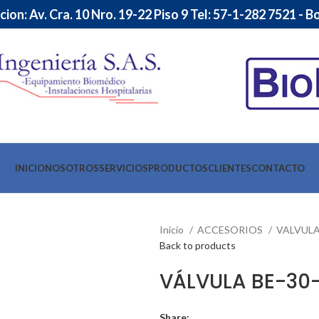
ion: Av. Cra. 10 Nro. 19-22 Piso 9 Tel: 57-1-282 7521 - 
INICIO
NOSOTROS
SERVICIOS
PRODUCTOS
CLIENTES
CONTACTO
Inicio
ACCESORIOS
VALVUL
Back to products
VÁLVULA BE-30-
Share: