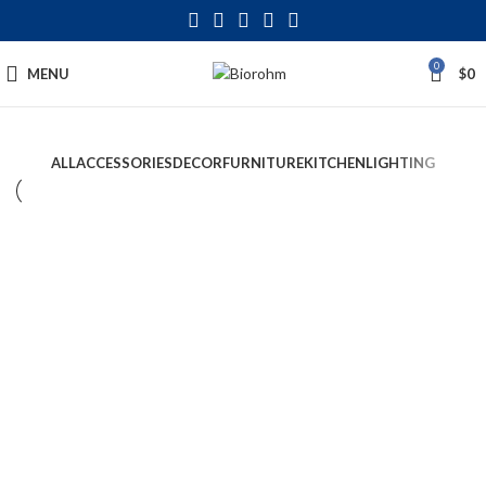
0
MENU
$
0
ALL
ACCESSORIES
DECOR
FURNITURE
KITCHEN
LIGHTING
Decor
Et vestibulum quis a suspendisse
Decor
Rhoncus quisque sollicitudin